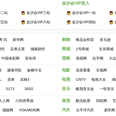
金沙会VIP登入
P二站
金沙会VIP三站
金沙会VIP一站
P五站
金沙会VIP六站
金沙会VIP四站
购物
腾 讯
新华网
唯品会特卖
亚马逊
商城
财经
证券之星
搜狐财经
1号商城
京东商城
团购
中国体彩网
双色球
美团网
拉手网
大
电影
网
潇湘书院
纵横中文
迅雷看看
乐视网
电视
L
灵将
武林3
CNTV
电视大全
湖
音乐
姬
5173
265G
酷我音乐盒
一听音乐
旅游
人人网
六间房秀场
酷讯机票
同程网
汽车
瑞丽网
YOKA时尚网
太平洋汽车
易车网