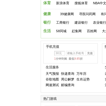
体育
新浪体育
搜狐体育
NBA中
健康
39健康网
寻医问药网
有
银行
工商银行
建设银行
农业银
生活
58同城
赶集网
百姓网
大
手机充值
30元
1
分钟到账 最低
9.85
折
生活服务
天气预报
快递查询
万年历
谷歌地图
周公解梦
生肖运势
网速测试
邮编查询
热门游戏