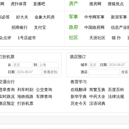
房产
文网
虎扑体育
直播吧
搜房网
搜狐焦点
军事
问必答
好大夫
金象大药房
中华网军事
新浪军事
政府
行
招商银行
支付宝
中国政府网
信息产业
社区
众点评
1号店超市
天涯社区
猫 扑
打折机票
酒店预订
从
到
城市
日期
日期
酒店
交通出行
教育学习
违章查询
列车时刻
公交查询
在线翻译
简繁互换
百度百科
实时路况
地铁线路
车牌查询
新华字典
中药大全
法律法规
酒店预定
打折机票
历史今天
汉语词典