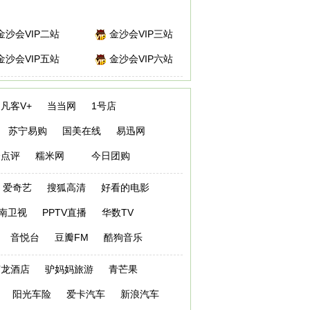
金沙会VIP二站
金沙会VIP三站
金沙会VIP五站
金沙会VIP六站
凡客V+
当当网
1号店
苏宁易购
国美在线
易迅网
众点评
糯米网
今日团购
爱奇艺
搜狐高清
好看的电影
南卫视
PPTV直播
华数TV
音悦台
豆瓣FM
酷狗音乐
艺龙酒店
驴妈妈旅游
青芒果
阳光车险
爱卡汽车
新浪汽车