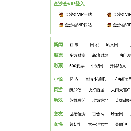
金沙会VIP登入
金沙会VIP一站
金沙会VI
金沙会VIP四站
金沙会VI
新闻
新 浪
网 易
凤凰网
股票
东方财富
新浪财经
和讯
彩票
500彩票
中彩网
开奖结果
小说
起 点
言情小说吧
小说阅读
网址导航 - 我的上网主页
页游
醉武侠
快打西游
大闹天宫O
游戏
英雄联盟
攻城掠地
英雄战
交友
世纪佳缘
百合网
珍爱网
女性
蘑菇街
太平洋女性
美丽说